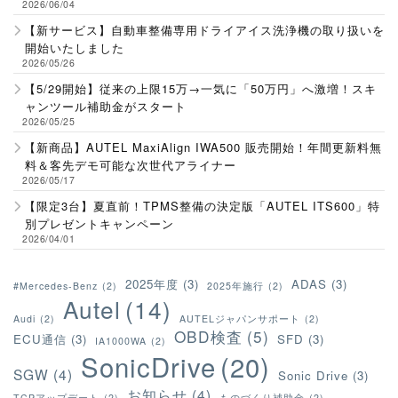
2026/06/04
【新サービス】自動車整備専用ドライアイス洗浄機の取り扱いを
開始いたしました
2026/05/26
【5/29開始】従来の上限15万→一気に「50万円」へ激増！スキ
ャンツール補助金がスタート
2026/05/25
【新商品】AUTEL MaxiAlign IWA500 販売開始！年間更新料無
料＆客先デモ可能な次世代アライナー
2026/05/17
【限定3台】夏直前！TPMS整備の決定版「AUTEL ITS600」特
別プレゼントキャンペーン
2026/04/01
2025年度
(3)
ADAS
(3)
#Mercedes-Benz
(2)
2025年施行
(2)
Autel
(14)
Audi
(2)
AUTELジャパンサポート
(2)
OBD検査
(5)
ECU通信
(3)
SFD
(3)
IA1000WA
(2)
SonicDrive
(20)
SGW
(4)
Sonic Drive
(3)
お知らせ
(4)
TCPアップデート
(2)
ものづくり補助金
(2)