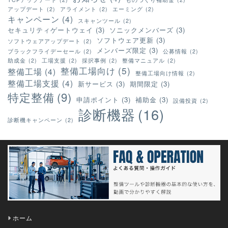
アップデート
(2)
アライメント
(2)
エーミング
(2)
キャンペーン
(4)
スキャンツール
(2)
セキュリティゲートウェイ
(3)
ソニックメンバーズ
(3)
ソフトウェア更新
(3)
ソフトウェアアップデート
(2)
メンバーズ限定
(3)
ブラックフライデーセール
(2)
公募情報
(2)
助成金
(2)
工場支援
(2)
採択事例
(2)
整備マニュアル
(2)
整備工場向け
(5)
整備工場
(4)
整備工場向け情報
(2)
整備工場支援
(4)
新サービス
(3)
期間限定
(3)
特定整備
(9)
申請ポイント
(3)
補助金
(3)
設備投資
(2)
診断機器
(16)
診断機キャンペーン
(2)
ホーム