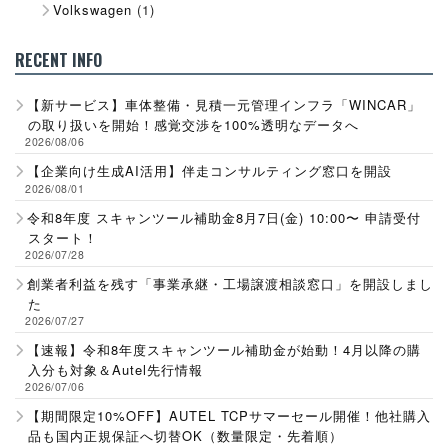
Volkswagen
(1)
RECENT INFO
【新サービス】車体整備・見積一元管理インフラ「WINCAR」
の取り扱いを開始！感覚交渉を100%透明なデータへ
2026/08/06
【企業向け生成AI活用】伴走コンサルティング窓口を開設
2026/08/01
令和8年度 スキャンツール補助金8月7日(金) 10:00〜 申請受付
スタート！
2026/07/28
創業者利益を残す「事業承継・工場譲渡相談窓口」を開設しまし
た
2026/07/27
【速報】令和8年度スキャンツール補助金が始動！4月以降の購
入分も対象＆Autel先行情報
2026/07/06
【期間限定10%OFF】AUTEL TCPサマーセール開催！他社購入
品も国内正規保証へ切替OK（数量限定・先着順）