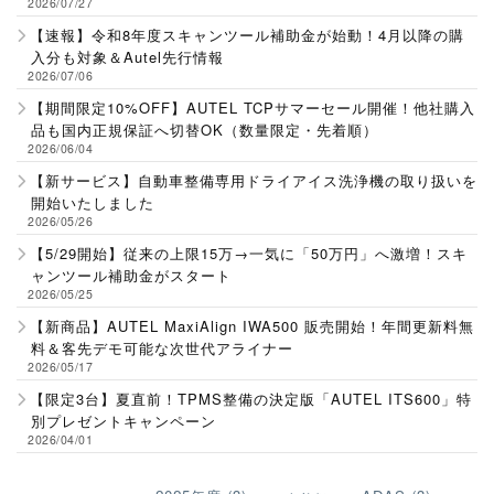
2026/07/27
【速報】令和8年度スキャンツール補助金が始動！4月以降の購
入分も対象＆Autel先行情報
2026/07/06
【期間限定10%OFF】AUTEL TCPサマーセール開催！他社購入
品も国内正規保証へ切替OK（数量限定・先着順）
2026/06/04
【新サービス】自動車整備専用ドライアイス洗浄機の取り扱いを
開始いたしました
2026/05/26
【5/29開始】従来の上限15万→一気に「50万円」へ激増！スキ
ャンツール補助金がスタート
2026/05/25
【新商品】AUTEL MaxiAlign IWA500 販売開始！年間更新料無
料＆客先デモ可能な次世代アライナー
2026/05/17
【限定3台】夏直前！TPMS整備の決定版「AUTEL ITS600」特
別プレゼントキャンペーン
2026/04/01