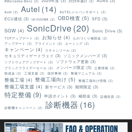
2025年度
(3)
ADAS
(3)
#Mercedes-Benz
(2)
2025年施行
(2)
Autel
(14)
Audi
(2)
AUTELジャパンサポート
(2)
OBD検査
(5)
ECU通信
(3)
SFD
(3)
IA1000WA
(2)
SonicDrive
(20)
SGW
(4)
Sonic Drive
(3)
お知らせ
(4)
TCPアップデート
(2)
ものづくり補助金
(2)
アップデート
(2)
アライメント
(2)
エーミング
(2)
キャンペーン
(4)
スキャンツール
(2)
セキュリティゲートウェイ
(3)
ソニックメンバーズ
(3)
ソフトウェア更新
(3)
ソフトウェアアップデート
(2)
メンバーズ限定
(3)
ブラックフライデーセール
(2)
公募情報
(2)
助成金
(2)
工場支援
(2)
採択事例
(2)
整備マニュアル
(2)
整備工場向け
(5)
整備工場
(4)
整備工場向け情報
(2)
整備工場支援
(4)
新サービス
(3)
期間限定
(3)
特定整備
(9)
申請ポイント
(3)
補助金
(3)
設備投資
(2)
診断機器
(16)
診断機キャンペーン
(2)