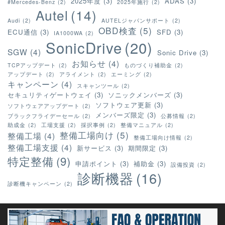
2025年度
(3)
ADAS
(3)
#Mercedes-Benz
(2)
2025年施行
(2)
Autel
(14)
Audi
(2)
AUTELジャパンサポート
(2)
OBD検査
(5)
ECU通信
(3)
SFD
(3)
IA1000WA
(2)
SonicDrive
(20)
SGW
(4)
Sonic Drive
(3)
お知らせ
(4)
TCPアップデート
(2)
ものづくり補助金
(2)
アップデート
(2)
アライメント
(2)
エーミング
(2)
キャンペーン
(4)
スキャンツール
(2)
セキュリティゲートウェイ
(3)
ソニックメンバーズ
(3)
ソフトウェア更新
(3)
ソフトウェアアップデート
(2)
メンバーズ限定
(3)
ブラックフライデーセール
(2)
公募情報
(2)
助成金
(2)
工場支援
(2)
採択事例
(2)
整備マニュアル
(2)
整備工場向け
(5)
整備工場
(4)
整備工場向け情報
(2)
整備工場支援
(4)
新サービス
(3)
期間限定
(3)
特定整備
(9)
申請ポイント
(3)
補助金
(3)
設備投資
(2)
診断機器
(16)
診断機キャンペーン
(2)