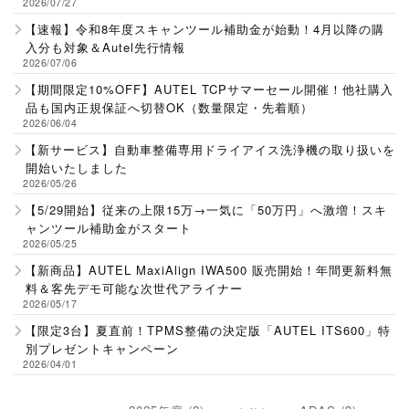
2026/07/27
【速報】令和8年度スキャンツール補助金が始動！4月以降の購
入分も対象＆Autel先行情報
2026/07/06
【期間限定10%OFF】AUTEL TCPサマーセール開催！他社購入
品も国内正規保証へ切替OK（数量限定・先着順）
2026/06/04
【新サービス】自動車整備専用ドライアイス洗浄機の取り扱いを
開始いたしました
2026/05/26
【5/29開始】従来の上限15万→一気に「50万円」へ激増！スキ
ャンツール補助金がスタート
2026/05/25
【新商品】AUTEL MaxiAlign IWA500 販売開始！年間更新料無
料＆客先デモ可能な次世代アライナー
2026/05/17
【限定3台】夏直前！TPMS整備の決定版「AUTEL ITS600」特
別プレゼントキャンペーン
2026/04/01