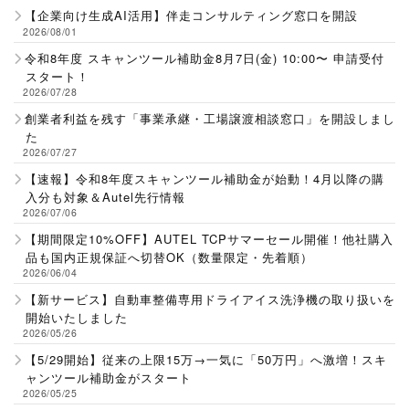
【企業向け生成AI活用】伴走コンサルティング窓口を開設
2026/08/01
令和8年度 スキャンツール補助金8月7日(金) 10:00〜 申請受付
スタート！
2026/07/28
創業者利益を残す「事業承継・工場譲渡相談窓口」を開設しまし
た
2026/07/27
【速報】令和8年度スキャンツール補助金が始動！4月以降の購
入分も対象＆Autel先行情報
2026/07/06
【期間限定10%OFF】AUTEL TCPサマーセール開催！他社購入
品も国内正規保証へ切替OK（数量限定・先着順）
2026/06/04
【新サービス】自動車整備専用ドライアイス洗浄機の取り扱いを
開始いたしました
2026/05/26
【5/29開始】従来の上限15万→一気に「50万円」へ激増！スキ
ャンツール補助金がスタート
2026/05/25