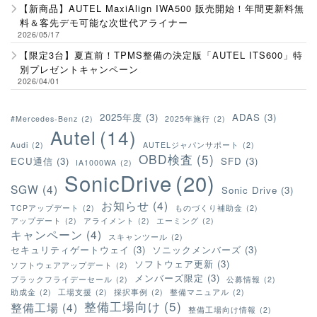
【新商品】AUTEL MaxiAlign IWA500 販売開始！年間更新料無
料＆客先デモ可能な次世代アライナー
2026/05/17
【限定3台】夏直前！TPMS整備の決定版「AUTEL ITS600」特
別プレゼントキャンペーン
2026/04/01
2025年度
(3)
ADAS
(3)
#Mercedes-Benz
(2)
2025年施行
(2)
Autel
(14)
Audi
(2)
AUTELジャパンサポート
(2)
OBD検査
(5)
ECU通信
(3)
SFD
(3)
IA1000WA
(2)
SonicDrive
(20)
SGW
(4)
Sonic Drive
(3)
お知らせ
(4)
TCPアップデート
(2)
ものづくり補助金
(2)
アップデート
(2)
アライメント
(2)
エーミング
(2)
キャンペーン
(4)
スキャンツール
(2)
セキュリティゲートウェイ
(3)
ソニックメンバーズ
(3)
ソフトウェア更新
(3)
ソフトウェアアップデート
(2)
メンバーズ限定
(3)
ブラックフライデーセール
(2)
公募情報
(2)
助成金
(2)
工場支援
(2)
採択事例
(2)
整備マニュアル
(2)
整備工場向け
(5)
整備工場
(4)
整備工場向け情報
(2)