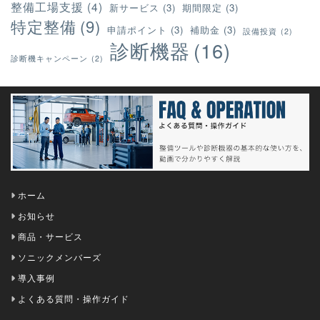
整備工場支援
(4)
新サービス
(3)
期間限定
(3)
特定整備
(9)
申請ポイント
(3)
補助金
(3)
設備投資
(2)
診断機器
(16)
診断機キャンペーン
(2)
ホーム
お知らせ
商品・サービス
ソニックメンバーズ
導入事例
よくある質問・操作ガイド